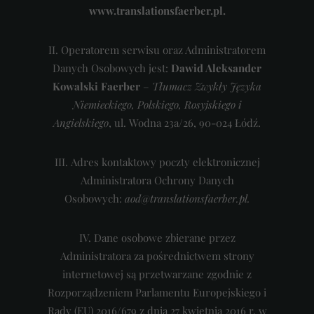
www.translationsfaerber.pl.
II. Operatorem serwisu oraz Administratorem
Danych Osobowych jest:
Dawid Aleksander
Kowalski Faerber
–
Tłumacz Zwykły Języka
Niemieckiego, Polskiego, Rosyjskiego i
Angielskiego
, ul. Wodna 23a/26, 90-024 Łódź.
III. Adres kontaktowy poczty elektronicznej
Administratora Ochrony Danych
Osobowych:
aod
@
translations
fa
erber.pl.
IV. Dane osobowe zbierane przez
Administratora za pośrednictwem strony
internetowej są przetwarzane zgodnie z
Rozporządzeniem Parlamentu Europejskiego i
Rady (EU) 2016/679 z dnia 27 kwietnia 2016 r. w