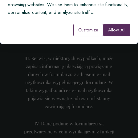
browsing websites. We use them to enhance site functionality,
one podane.
personalize content, and analyze site traffic.
II.
Serwis może zapisać informacje o
Customize
Allow All
parametrach połączenia (oznaczenie czasu,
adres IP).
III.
Serwis, w niektórych wypadkach, może
zapisać informację ułatwiającą powiązanie
danych w formularzu z adresem e-mail
użytkownika wypełniającego formularz. W
takim wypadku adres e-mail użytkownika
pojawia się wewnątrz adresu url strony
zawierającej formularz.
IV.
Dane podane w formularzu są
przetwarzane w celu wynikającym z funkcji